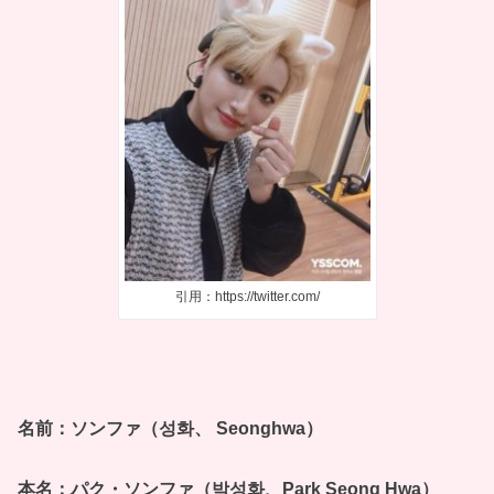
引用：https://twitter.com/
名前：ソンファ（성화、 Seonghwa）
本名：パク・ソンファ（박성화、Park Seong Hwa）