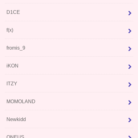
D1CE
f(x)
fromis_9
iKON
ITZY
MOMOLAND
Newkidd
ONEUS