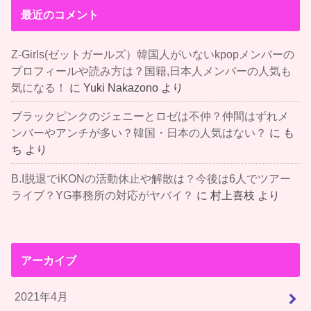
最近のコメント
Z-Girls(ゼットガールズ）韓国人がいないkpopメンバーの
プロフィールや読み方は？国籍,日本人メンバーの人気も
気になる！
に
Yuki Nakazono
より
ブラックピンクのジェニーとロゼは不仲？仲間はずれメ
ンバーやアンチが多い？韓国・日本の人気はない？
に
も
ち
より
B.I脱退でiKONの活動休止や解散は？今後は6人でツアー
ライブ？YG事務所の対応がヤバイ？
に
村上喜枝
より
アーカイブ
2021年4月