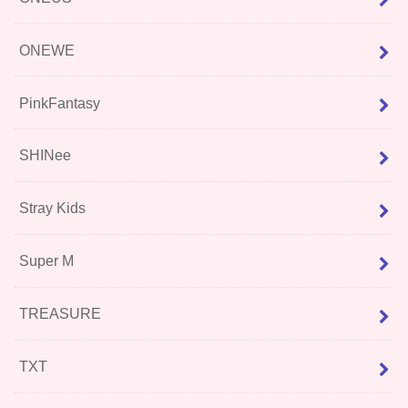
ONEWE
PinkFantasy
SHINee
Stray Kids
Super M
TREASURE
TXT