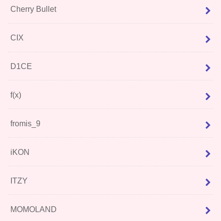
Cherry Bullet
CIX
D1CE
f(x)
fromis_9
iKON
ITZY
MOMOLAND