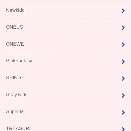
Newkidd
ONEUS
ONEWE
PinkFantasy
SHINee
Stray Kids
Super M
TREASURE