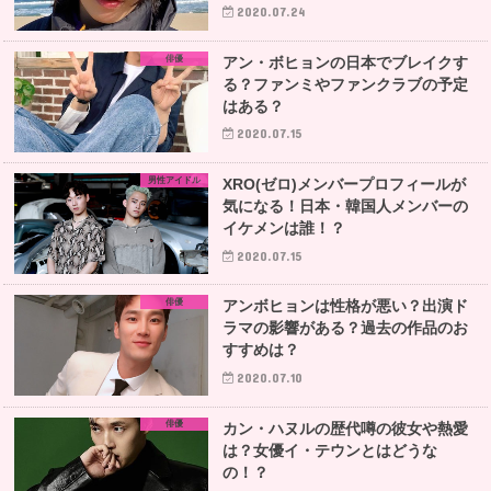
2020.07.24
俳優
アン・ボヒョンの日本でブレイクす
る？ファンミやファンクラブの予定
はある？
2020.07.15
男性アイドル
XRO(ゼロ)メンバープロフィールが
気になる！日本・韓国人メンバーの
イケメンは誰！？
2020.07.15
俳優
アンボヒョンは性格が悪い？出演ド
ラマの影響がある？過去の作品のお
すすめは？
2020.07.10
俳優
カン・ハヌルの歴代噂の彼女や熱愛
は？女優イ・テウンとはどうな
の！？