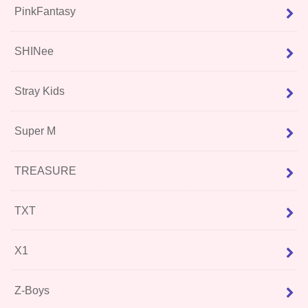
PinkFantasy
SHINee
Stray Kids
Super M
TREASURE
TXT
X1
Z-Boys