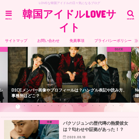
LOVEな韓国アイドルの日々気になるブログ
韓国アイドルLOVEサ
menu
search
イト
サイトマップ
お問い合わせ
免責事項
プライバシーポリシー
D1CE
ル
D1CEメンバー画像やプロフィールは？ハングル表記や読み方、
N
事務所はどこ？
韓
俳優
パクソジュンの歴代噂の熱愛彼女
は？匂わせや証拠があった！？
2020.08.18