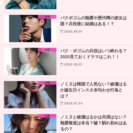
俳優
パクボゴムの熱愛や歴代噂の彼女は
誰？兵役後に結婚はある！？
2020.08.01
俳優
パク・ボゴムの兵役はいつ終わる？
2020見ておくドラマはこれ！！
2020.08.01
俳優
ノミヌは韓国で人気ない？綾瀬はる
か誕生日インスタ糸匂わせ行為と
は？
2020.07.24
俳優
ノミヌと綾瀬はるかは共演はない？
熱愛報道は本当？嘘？馴れ初めはあ
るの？