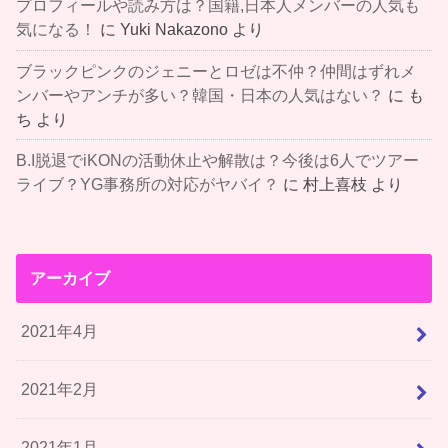
プロフィールや読み方は？国籍,日本人メンバーの人気も
気になる！
に
Yuki Nakazono
より
ブラックピンクのジェニーとロゼは不仲？仲間はずれメ
ンバーやアンチが多い？韓国・日本の人気はない？
に
も
ち
より
B.I脱退でiKONの活動休止や解散は？今後は6人でツアー
ライブ？YG事務所の対応がヤバイ？
に
村上喜枝
より
アーカイブ
2021年4月
2021年2月
2021年1月