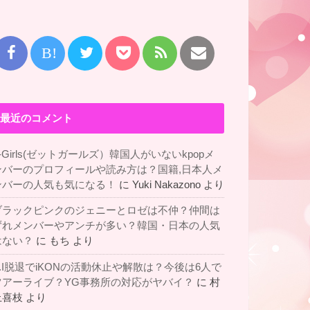
B!
最近のコメント
-Girls(ゼットガールズ）韓国人がいないkpopメ
ンバーのプロフィールや読み方は？国籍,日本人メ
ンバーの人気も気になる！
に
Yuki Nakazono
より
ブラックピンクのジェニーとロゼは不仲？仲間は
ずれメンバーやアンチが多い？韓国・日本の人気
はない？
に
もち
より
B.I脱退でiKONの活動休止や解散は？今後は6人で
ツアーライブ？YG事務所の対応がヤバイ？
に
村
上喜枝
より