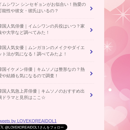
イムシワン シンセギョンがお似合い！熱愛の
可能性や彼女・彼氏はいるの？
韓国人気俳優｜イムシワンの兵役はいつ？家
族や大学など調べてみた！
韓国人気女優｜ムンガヨンのメイクやダイエ
ット法が気になる！調べてみたよ！
韓国イケメン俳優｜キムソノは整形なの？熱
愛や結婚も気になるので調査！
韓国人気急上昇俳優｜キムソノのおすすめ出
演ドラマと見所はここ☆
weets by LOVEKOREAIDOL1