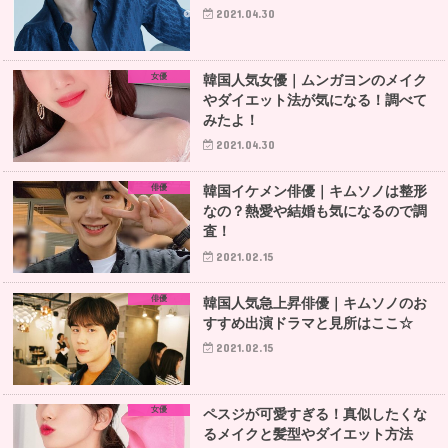
2021.04.30
女優
韓国人気女優｜ムンガヨンのメイク
やダイエット法が気になる！調べて
みたよ！
2021.04.30
俳優
韓国イケメン俳優｜キムソノは整形
なの？熱愛や結婚も気になるので調
査！
2021.02.15
俳優
韓国人気急上昇俳優｜キムソノのお
すすめ出演ドラマと見所はここ☆
2021.02.15
女優
ペスジが可愛すぎる！真似したくな
るメイクと髪型やダイエット方法