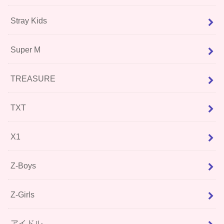
Stray Kids
Super M
TREASURE
TXT
X1
Z-Boys
Z-Girls
アイドル