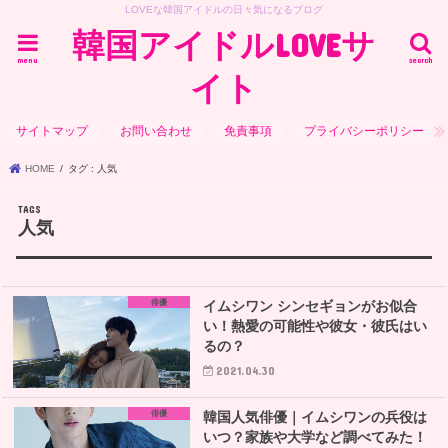
LOVEな韓国アイドルの日々気になるブログ
韓国アイドルLOVEサ
menu
search
イト
サイトマップ
お問い合わせ
免責事項
プライバシーポリシー
HOME
タグ : 人気
人気
俳優
イムシワン シンセギョンがお似合
い！熱愛の可能性や彼女・彼氏はい
るの？
2021.04.30
俳優
韓国人気俳優｜イムシワンの兵役は
いつ？家族や大学など調べてみた！