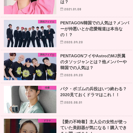
は？
2021.01.08
男性アイドル
PENTAGON韓国での人気は？メンバ
ーが仲悪いとか恋愛報道は本当な
の！？
2020.09.20
男性アイドル
PENTAGONフイやAstroのMJ所属
のタソッジャンとは？他メンバーや
韓国での人気は？
2020.09.20
俳優
パク・ボゴムの兵役はいつ終わる？
2020見ておくドラマはこれ！！
2020.08.01
ドラマ
【愛の不時着】主人公の女性が使っ
ていた美顔器が気になる！購入でき