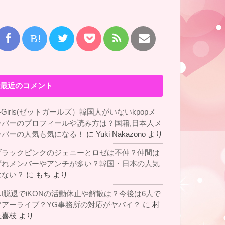
B!
最近のコメント
-Girls(ゼットガールズ）韓国人がいないkpopメ
ンバーのプロフィールや読み方は？国籍,日本人メ
ンバーの人気も気になる！
に
Yuki Nakazono
より
ブラックピンクのジェニーとロゼは不仲？仲間は
ずれメンバーやアンチが多い？韓国・日本の人気
はない？
に
もち
より
B.I脱退でiKONの活動休止や解散は？今後は6人で
ツアーライブ？YG事務所の対応がヤバイ？
に
村
上喜枝
より