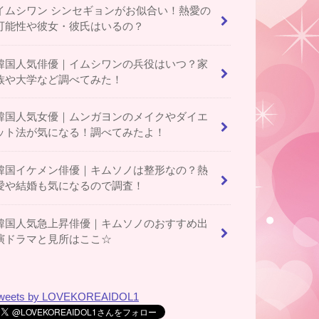
イムシワン シンセギョンがお似合い！熱愛の
可能性や彼女・彼氏はいるの？
韓国人気俳優｜イムシワンの兵役はいつ？家
族や大学など調べてみた！
韓国人気女優｜ムンガヨンのメイクやダイエ
ット法が気になる！調べてみたよ！
韓国イケメン俳優｜キムソノは整形なの？熱
愛や結婚も気になるので調査！
韓国人気急上昇俳優｜キムソノのおすすめ出
演ドラマと見所はここ☆
weets by LOVEKOREAIDOL1