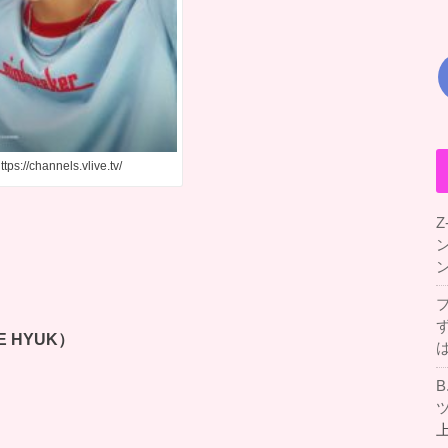
s://channels.vlive.tv/
Z
 HYUK）